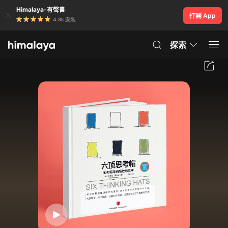
Himalaya-有聲書
打開 App
4.8k 安裝
探索