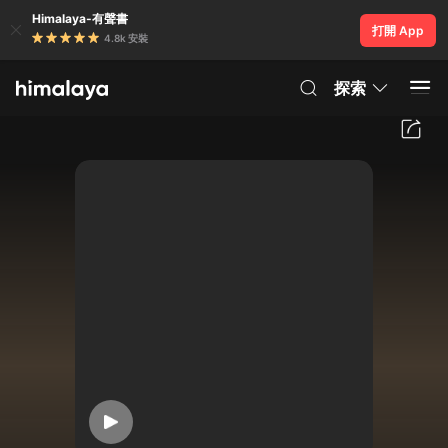
Himalaya-有聲書
打開 App
4.8k 安裝
探索