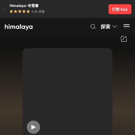
Himalaya-有聲書
打開 App
4.8k 安裝
探索