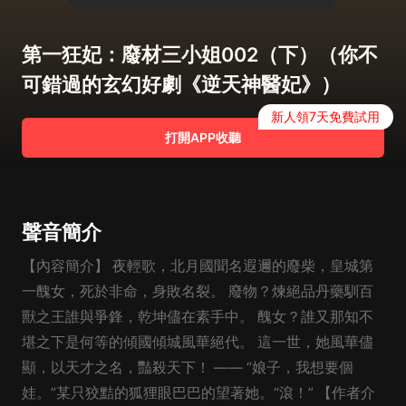
第一狂妃：廢材三小姐002（下）（你不
可錯過的玄幻好劇《逆天神醫妃》）
新人領7天免費試用
打開APP收聽
聲音簡介
【內容簡介】 夜輕歌，北月國聞名遐邇的廢柴，皇城第
一醜女，死於非命，身敗名裂。 廢物？煉絕品丹藥馴百
獸之王誰與爭鋒，乾坤儘在素手中。 醜女？誰又那知不
堪之下是何等的傾國傾城風華絕代。 這一世，她風華儘
顯，以天才之名，豔殺天下！ —— “娘子，我想要個
娃。”某只狡黠的狐狸眼巴巴的望著她。“滾！” 【作者介