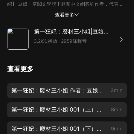
紹】 豆娘：掌閱文學旗下趣閱中文網簽約作者，代表作
《第一狂妃》 【播音陣容】 旁白&女角色：阿箐超可愛
查看更多
男角色：墨燈 【主播簡介】 阿箐超可愛：擁有19萬粉絲
的配音up主。有聲書代表作：《謀妃步步傾心》《那顛
第一狂妃：廢材三小姐|豆娘原著（VIP快更版）
沛流離的愛情》《后宮上位簿》等。影視作品：《殺死皮
3.2k次播放
2959條聲音
皮魯》《仙履奇俠之别有洞天》遊戲作品：《后宮情緣》
墨燈:參與過《殺破狼》《默讀》廣播劇錄制 【購買須
知】 1、本作品為付費有聲書，0.2元/集，前70集為免費
查看更多
試聽，購買成功后，即可收聽，可下載重復收聽。 2、版
權歸原作者所有，嚴禁翻錄成任何形式，嚴禁在任何第三
方平臺傳播，違者將追究其法律責任。 3、如在充值/購
第一狂妃：廢材三小姐 作者：豆娘（精彩預告）
3min
買環節遇到問題...
第一狂妃：廢材三小姐 001（上）【新書逆天神醫妃上架，歡迎收聽】
8min
第一狂妃：廢材三小姐 001（下）（女強玄幻劇逆天神醫妃在隔壁歡迎收聽~）
9min