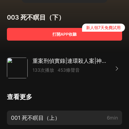
003 死不瞑目（下）
新人領7天免費試用
打開APP收聽
重案刑偵實錄|連環殺人案|神秘人|165開始破案|聖創軒左朝堂播講
133次播放
453條聲音
查看更多
001 死不瞑目（上）
6min