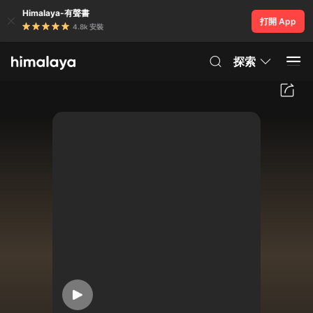
Himalaya-有聲書
打開 App
4.8k 安裝
探索