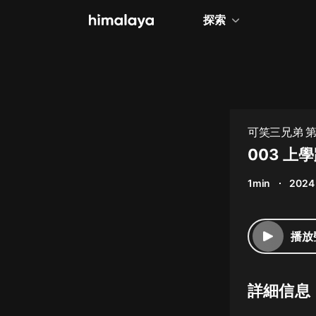
探索
全部
小說
個人成長
可笑三兄弟 
相聲評書
003 上
兒童
1min
2024
歷史
情感治愈
播放
健康養生
商業財經
詳細信息
廣播劇