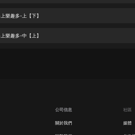
生命科學篇1-2·猴子警長科學探案記|
寶寶巴士科普
寶寶巴士
學路上樂趣多-上【下】
【新民間劇場】我的老千江湖｜ 有聲
的紫襟｜ 魔幻千手
學路上樂趣多-中【上】
有聲的紫襟
《夜色鋼琴曲》
夜色鋼琴曲趙海洋
太荒吞天訣丨熱血玄幻丨紫襟領銜有
聲劇
有聲的紫襟
嫡女貴嫁 | 一刀蘇蘇團隊制作 | 古言
宮鬥重生爽文 多人有聲劇
公司信息
社區
一刀蘇蘇
中國大案紀實 | 每日一驚案！真實案
關於我們
媒體
件恐怖刑偵尚文
大舌頭尚文