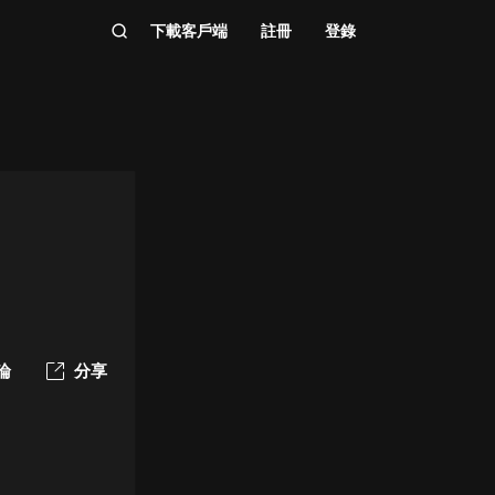
下載客戶端
註冊
登錄
論
分享