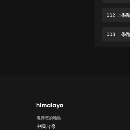
經典名著
人物傳記
002 上
電影
生活
003 上
英語
日語
課程
少兒教育
二次元
教育培訓
IT科技
選擇您的地區
汽車
中國台湾