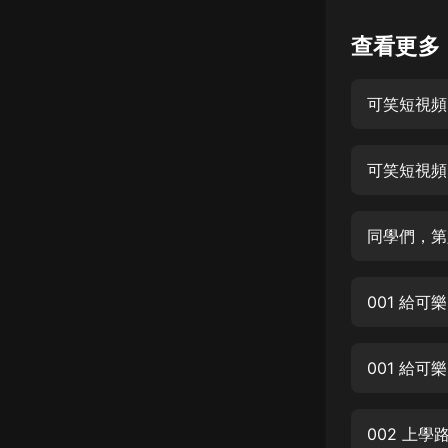
懸疑
查看更多
科幻
可笑短視頻
好書精講
外語
可笑短視頻
耽美
認知思維
同學們，第
人文
音樂
001 給
粵語
001 給
頭條
娛樂
002 上