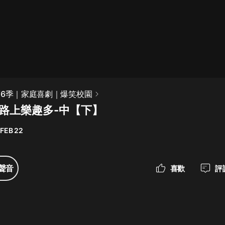
最佳女婿｜都市異能多人有聲劇｜一
種侃侃｜有聲小說
一種侃侃
米小圈上學記:一二三年級 | 暢銷出版
第6季｜家庭喜劇｜爆笑校園
物
學路上樂趣多-中【下】
米小圈
 FEB 22
破壞者聯盟篇1-4季·猴子警長科學探
案記|寶寶巴士
寶寶巴士
聲音
喜歡
評
大奉打更人丨頭陀淵領銜多人有聲
劇|暢聽全集|王鶴棣、田曦薇主演影
視劇原著|賣報小郎君
頭陀淵講故事
總有這樣的歌只想一個人聽