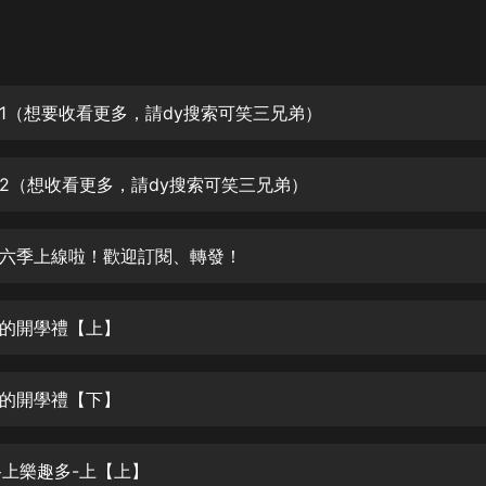
灰姑娘音樂
郭德綱於謙相聲全集
德雲社郭德綱相聲VIP
1（想要收看更多，請dy搜索可笑三兄弟）
安全警長啦咘啦哆·假期篇|新篇章加
更|寶寶巴士故事
2（想收看更多，請dy搜索可笑三兄弟）
寶寶巴士
凡人修仙傳|楊洋主演影視原著|薑廣
濤配音多播版本
六季上線啦！歡迎訂閱、轉發！
光合積木
可樂的開學禮【上】
摸金天師【第一季】（紫襟演播）
有聲的紫襟
可樂的開學禮【下】
無敵六皇子|爆笑穿越|無敵流皇子|安
燃領銜有聲小說
安燃
學路上樂趣多-上【上】