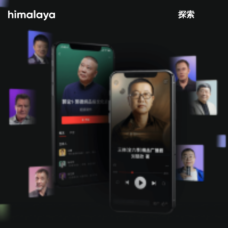
Himalaya-有聲書
打開 App
4.8k 安裝
探索