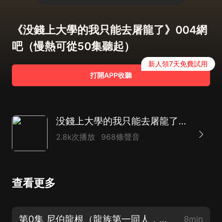
《没錢上大學的我只能去屠龍了》004網
吧（慢熱可從50集聽起）
新人領7天免費試用
打開APP收聽
没錢上大學的我只能去屠龍了｜起點50萬收藏｜多人有聲劇
2.8k次播放
968條聲音
查看更多
第0集 尼伯龍根（龍族第一同人，訂閱收聽不迷路）
8min