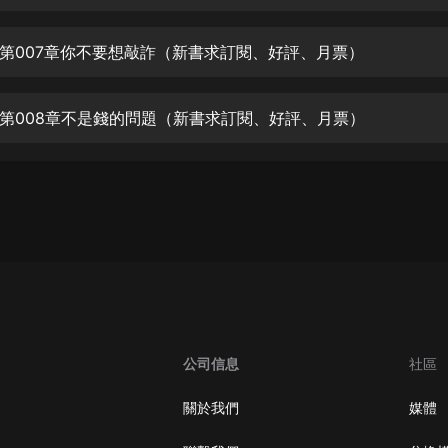
生命科學篇1-2·猴子警長科學探案記|
寶寶巴士科普
寶寶巴士
第007章你不要想敲詐（新書求訂閱、好評、月票）
【新民間劇場】我的老千江湖｜ 有聲
的紫襟｜ 魔幻千手
第008章不是錢的問題（新書求訂閱、好評、月票）
有聲的紫襟
《夜色鋼琴曲》
夜色鋼琴曲趙海洋
太荒吞天訣丨熱血玄幻丨紫襟領銜有
聲劇
有聲的紫襟
嫡女貴嫁 | 一刀蘇蘇團隊制作 | 古言
宮鬥重生爽文 多人有聲劇
公司信息
社區
一刀蘇蘇
中國大案紀實 | 每日一驚案！真實案
關於我們
媒體
件恐怖刑偵尚文
大舌頭尚文