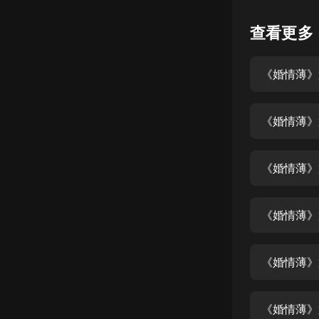
懸疑
查看更多
科幻
《婚情薄》
好書精講
外語
《婚情薄》
耽美
認知思維
《婚情薄》
人文
音樂
《婚情薄》
粵語
《婚情薄》
頭條
娛樂
《婚情薄》