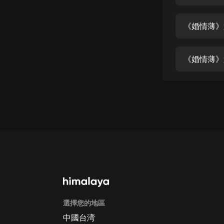
經典名著
人物傳記
《婚情薄》
電影
生活
《婚情薄》
英語
日語
課程
少兒教育
二次元
教育培訓
IT科技
選擇您的地區
汽車
中國台湾