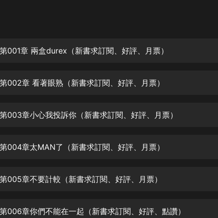
灰姑娘音樂
郭德綱於謙相聲全集
德雲社郭德綱相聲VIP
第001章 兩盒durex（新書求訂閱、好評、月票）
安全警長啦咘啦哆·假期篇|新篇章加
更|寶寶巴士故事
第002章 看著眼熟（新書求訂閱、好評、月票）
寶寶巴士
凡人修仙傳|楊洋主演影視原著|薑廣
濤配音多播版本
第003章小心我投訴你（新書求訂閱、好評、月票）
光合積木
第004章太MAN了（新書求訂閱、好評、月票）
摸金天師【第一季】（紫襟演播）
有聲的紫襟
第005章不要計較（新書求訂閱、好評、月票）
無敵六皇子|爆笑穿越|無敵流皇子|安
燃領銜有聲小說
安燃
第006章你們不能在一起（新書求訂閱、好評、點讚）