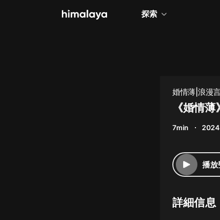
探索
全部
小說
個人成長
婚情薄|浪漫言
相聲評書
《婚情薄
兒童
7min
2024
歷史
情感治愈
播放
健康養生
商業財經
詳細信息
廣播劇