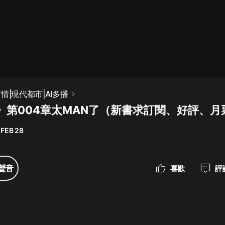
最佳女婿｜都市異能多人有聲劇｜一
種侃侃｜有聲小說
一種侃侃
米小圈上學記:一二三年級 | 暢銷出版
情|現代都市|AI多播
物
》第004章太MAN了（新書求訂閱、好評、月
米小圈
 FEB 28
破壞者聯盟篇1-4季·猴子警長科學探
案記|寶寶巴士
寶寶巴士
聲音
喜歡
評
大奉打更人丨頭陀淵領銜多人有聲
劇|暢聽全集|王鶴棣、田曦薇主演影
視劇原著|賣報小郎君
頭陀淵講故事
總有這樣的歌只想一個人聽