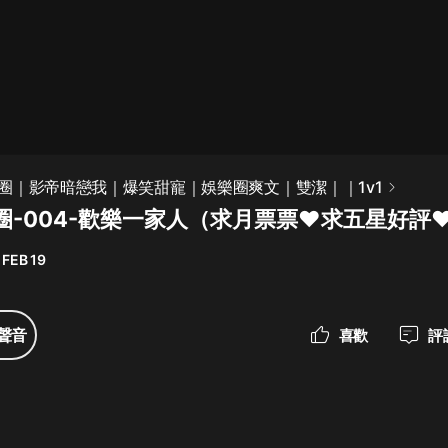
最佳女婿｜都市異能多人有聲劇｜一
種侃侃｜有聲小說
一種侃侃
米小圈上學記:一二三年級 | 暢銷出版
圈｜影帝暗戀我｜爆笑甜寵｜娛樂圈爽文｜雙潔｜｜1v1
物
-004-歡樂一家人（求月票票❤️求五星好評❤
米小圈
 FEB 19
破壞者聯盟篇1-4季·猴子警長科學探
案記|寶寶巴士
寶寶巴士
聲音
喜歡
評
大奉打更人丨頭陀淵領銜多人有聲
劇|暢聽全集|王鶴棣、田曦薇主演影
視劇原著|賣報小郎君
頭陀淵講故事
總有這樣的歌只想一個人聽