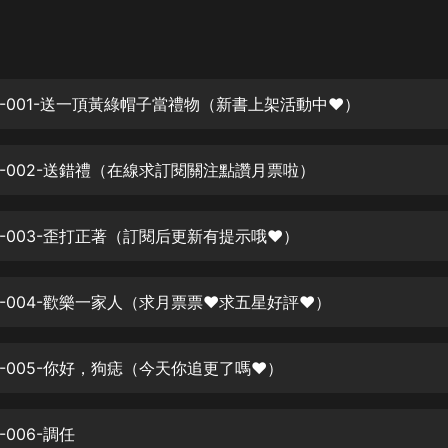
灰姑娘音樂
郭德綱於謙相聲全集
德雲社郭德綱相聲VIP
-001-送一頂黃綠帽子當禮物（新書上架活動中❤️）
安全警長啦咘啦哆·假期篇|新篇章加
更|寶寶巴士故事
-002-送錯禮（在線求訂閱關注點讚月票啦）
寶寶巴士
凡人修仙傳|楊洋主演影視原著|薑廣
濤配音多播版本
-003-歪打正著（訂閱后更新有提示哦❤️）
光合積木
-004-歡樂一家人（求月票票❤️求五星好評❤️）
摸金天師【第一季】（紫襟演播）
有聲的紫襟
-005-你好，狗痣（今天你追更了嗎❤️）
無敵六皇子|爆笑穿越|無敵流皇子|安
燃領銜有聲小說
安燃
006-調任