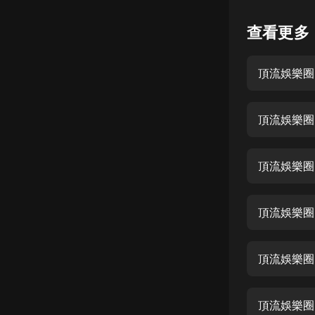
懸疑
查看更多
科幻
頂流娛樂圈
好書精講
外語
頂流娛樂圈
耽美
認知思維
頂流娛樂圈
人文
音樂
頂流娛樂圈
粵語
頂流娛樂圈
頭條
娛樂
頂流娛樂圈-