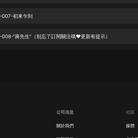
生命科學篇1-2·猴子警長科學探案記|
寶寶巴士科普
寶寶巴士
007-初來乍到
【新民間劇場】我的老千江湖｜ 有聲
的紫襟｜ 魔幻千手
-008-“蔣先生”（别忘了訂閱關注哦❤️更新有提示）
有聲的紫襟
《夜色鋼琴曲》
夜色鋼琴曲趙海洋
太荒吞天訣丨熱血玄幻丨紫襟領銜有
聲劇
有聲的紫襟
嫡女貴嫁 | 一刀蘇蘇團隊制作 | 古言
宮鬥重生爽文 多人有聲劇
公司信息
社區
一刀蘇蘇
中國大案紀實 | 每日一驚案！真實案
關於我們
媒體
件恐怖刑偵尚文
大舌頭尚文