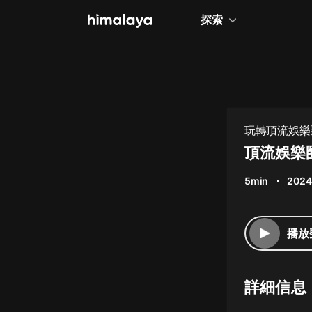
探索
全部
小說
個人成長
玩轉頂流娛樂
相聲評書
頂流娛樂圈
兒童
5min
2024
歷史
情感治愈
播放
健康養生
商業財經
詳細信息
廣播劇