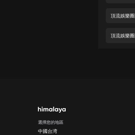
經典名著
人物傳記
頂流娛樂圈-
電影
生活
頂流娛樂圈
英語
日語
課程
少兒教育
二次元
教育培訓
IT科技
選擇您的地區
汽車
中國台湾