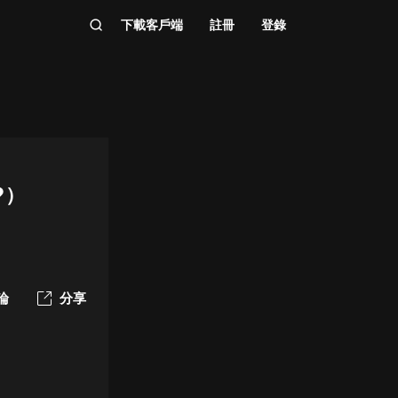
下載客戶端
註冊
登錄
️）
論
分享