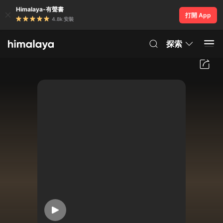
Himalaya-有聲書
打開 App
4.8k 安裝
探索