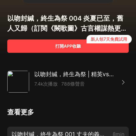
以吻封緘，終生為祭 004 炎夏已至，舊
人又歸（訂閱《闕歌圖》古言權謀熱更
中）
新人領7天免費試用
打開APP收聽
以吻封緘，終生為祭 | 精英vs霸總 | 冬菱扇&顧長生領銜|多人有聲劇
7.4k次播放
788條聲音
查看更多
以吻封緘，終生為祭 001 丈夫的義務（訂閱《闕歌圖》古言權謀熱更中）
8min