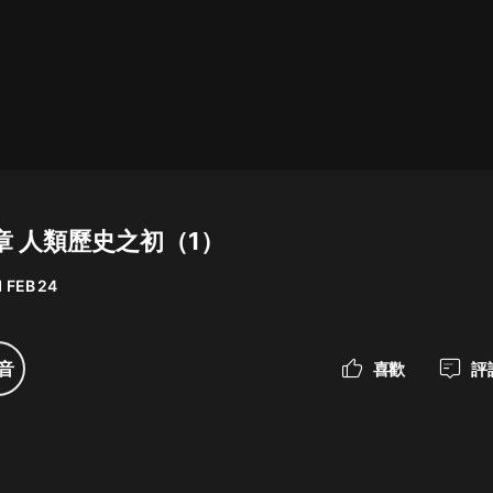
最佳女婿｜都市異能多人有聲劇｜一
種侃侃｜有聲小說
一種侃侃
米小圈上學記:一二三年級 | 暢銷出版
物
1 章 人類歷史之初（1）
米小圈
 FEB 24
破壞者聯盟篇1-4季·猴子警長科學探
案記|寶寶巴士
寶寶巴士
音
喜歡
評
大奉打更人丨頭陀淵領銜多人有聲
劇|暢聽全集|王鶴棣、田曦薇主演影
視劇原著|賣報小郎君
頭陀淵講故事
總有這樣的歌只想一個人聽