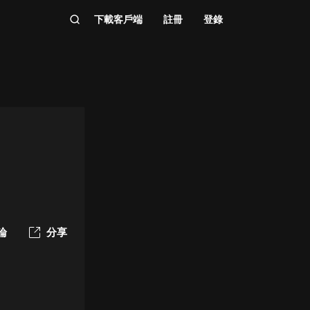
下載客戶端
註冊
登錄
論
分享