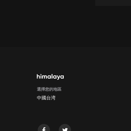
懸疑
科幻
好書精講
外語
耽美
認知思維
人文
音樂
選擇您的地區
中國台湾
粵語
頭條
娛樂