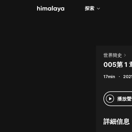
探索
全部
小說
個人成長
世界簡史
相聲評書
005第 
兒童
17min
2021
歷史
情感治愈
播放聲
健康養生
商業財經
詳細信息
廣播劇