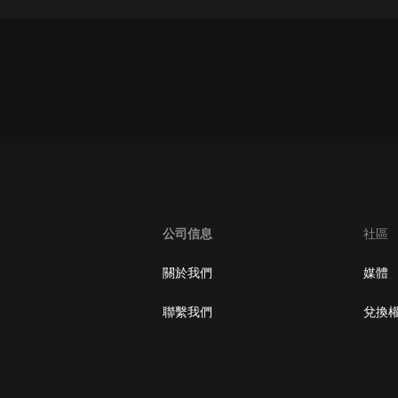
灰姑娘音樂
郭德綱於謙相聲全集
德雲社郭德綱相聲VIP
安全警長啦咘啦哆·假期篇|新篇章加
更|寶寶巴士故事
寶寶巴士
凡人修仙傳|楊洋主演影視原著|薑廣
濤配音多播版本
光合積木
公司信息
社區
摸金天師【第一季】（紫襟演播）
關於我們
媒體
有聲的紫襟
聯繫我們
兌換
無敵六皇子|爆笑穿越|無敵流皇子|安
燃領銜有聲小說
安燃