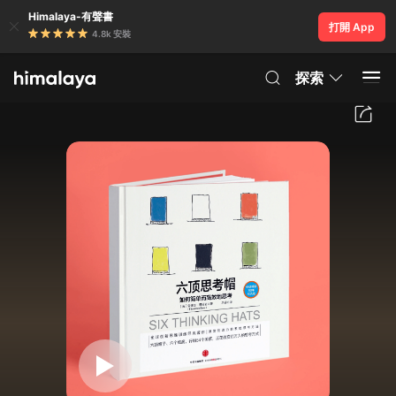
Himalaya-有聲書
打開 App
4.8k 安裝
探索