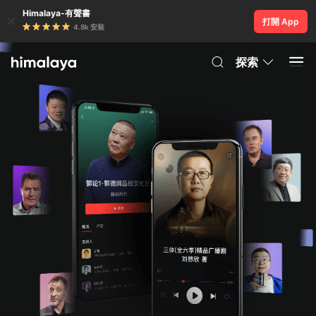
Himalaya-有聲書
打開 App
4.8k 安裝
探索