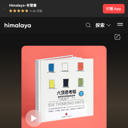
Himalaya-有聲書
打開 App
4.8k 安裝
探索