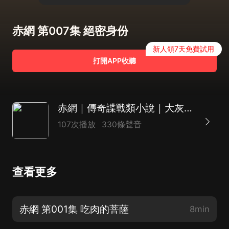
赤網 第007集 絕密身份
新人領7天免費試用
打開APP收聽
赤網｜傳奇諜戰類小說｜大灰狼演播
107次播放
330條聲音
查看更多
赤網 第001集 吃肉的菩薩
8min