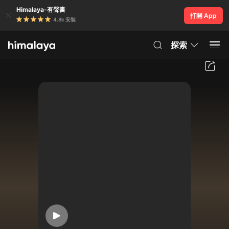
Himalaya-有聲書
打開 App
4.8k 安裝
探索