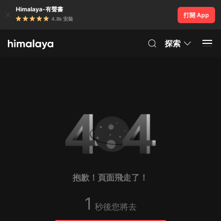
Himalaya-有聲書
打開 App
4.8k 安裝
探索
抱歉！頁面飛走了！
1
秒後您將去