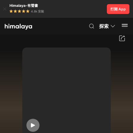
Himalaya-有聲書
打開 App
4.8k 安裝
探索