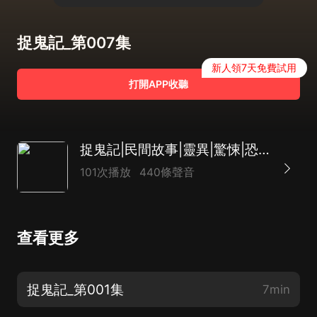
捉鬼記_第007集
新人領7天免費試用
打開APP收聽
捉鬼記|民間故事|靈異|驚悚|恐怖懸疑|平行時空
101次播放
440條聲音
查看更多
捉鬼記_第001集
7min