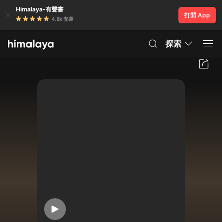
Himalaya-有聲書
打開 App
4.8k 安裝
探索