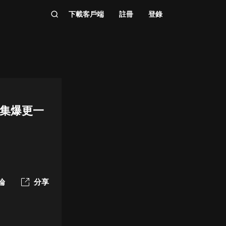
下載客戶端
註冊
登錄
8集爆更一
論
分享