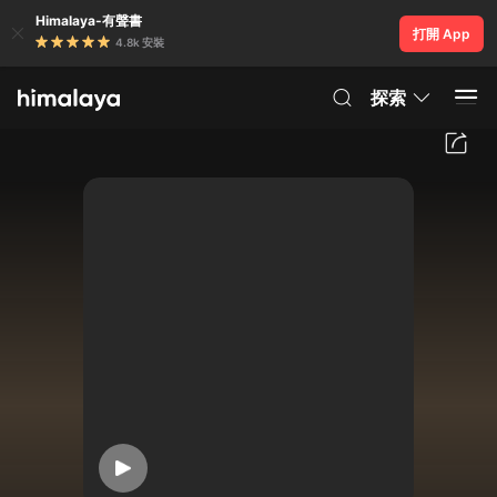
Himalaya-有聲書
打開 App
4.8k 安裝
探索