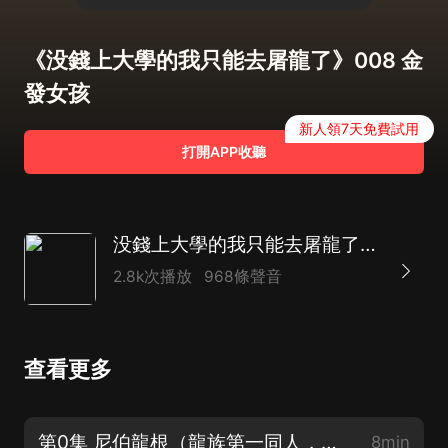
《没錢上大學的我只能去屠龍了》008 金
發女孩
新人領7天免費試用
打開APP收聽
没錢上大學的我只能去屠龍了｜起點50萬收藏｜多人有聲劇
2.8k次播放
968條聲音
查看更多
第0集 尼伯龍根（龍族第一同人，訂閱收聽不迷路）
8min