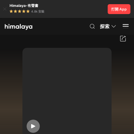
Himalaya-有聲書
打開 App
4.8k 安裝
探索