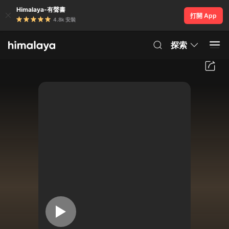
Himalaya-有聲書
打開 App
4.8k 安裝
探索