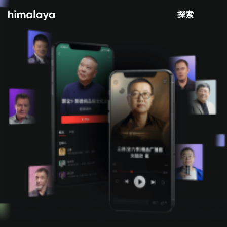
Himalaya-有聲書
打開 App
4.8k 安裝
探索