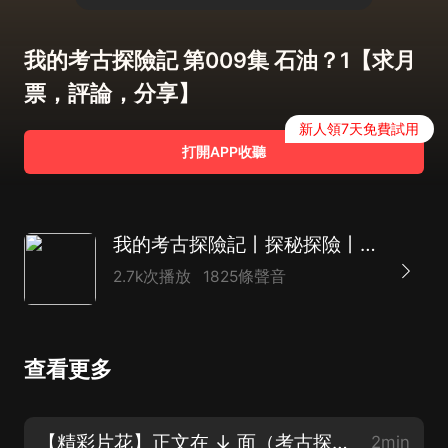
我的考古探險記 第009集 石油？1【求月
票，評論，分享】
新人領7天免費試用
打開APP收聽
我的考古探險記丨探秘探險丨風水玄學丨紫襟劇社制作|多人有聲劇
2.7k次播放
1825條聲音
查看更多
【精彩片花】正文在 ↓ 面（考古探險開啟~）
2min