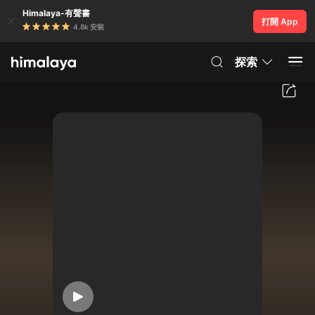
Himalaya-有聲書
打開 App
4.8k 安裝
探索