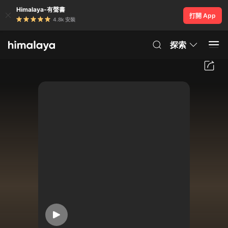
Himalaya-有聲書
打開 App
4.8k 安裝
探索