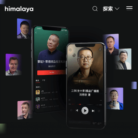
Himalaya-有聲書
打開 App
4.8k 安裝
探索