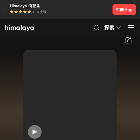
Himalaya-有聲書
打開 App
4.8k 安裝
探索