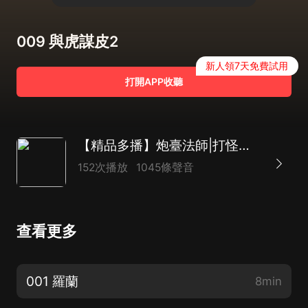
009 與虎謀皮2
新人領7天免費試用
打開APP收聽
【精品多播】炮臺法師|打怪升級豔遇之旅
152次播放
1045條聲音
查看更多
001 羅蘭
8min