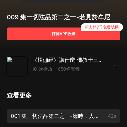
009 集一切法品第二之一-若見於牟尼
新人領7天免費試用
打開APP收聽
《楞伽經》講什麼|佛教十三經|修習如來禪、明心見性
101次播放
1650條聲音
查看更多
001 集一切法品第二之一-爾時，大慧菩薩摩訶薩與摩帝菩薩
42s