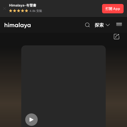
Himalaya-有聲書
打開 App
4.8k 安裝
探索