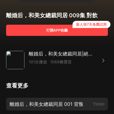
離婚后，和美女總裁同居 009集 對飲
新人領7天免費試用
打開APP收聽
離婚后，和美女總裁同居|絕色女總裁|李普|熱血都市
101次播放
1069條聲音
查看更多
離婚后，和美女總裁同居 001 背叛
11min