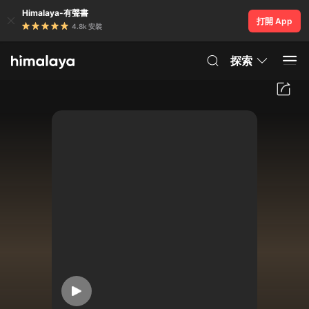
Himalaya-有聲書
打開 App
4.8k 安裝
探索