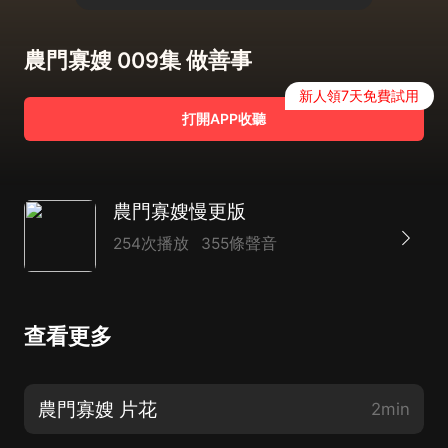
農門寡嫂 009集 做善事
新人領7天免費試用
打開APP收聽
農門寡嫂慢更版
254次播放
355條聲音
查看更多
農門寡嫂 片花
2min