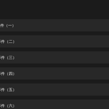
灰姑娘音樂
郭德綱於謙相聲全集
德雲社郭德綱相聲VIP
事件（一）
安全警長啦咘啦哆·假期篇|新篇章加
更|寶寶巴士故事
莉事件（二）
寶寶巴士
凡人修仙傳|楊洋主演影視原著|薑廣
濤配音多播版本
莉事件（三）
光合積木
莉事件（四）
摸金天師【第一季】（紫襟演播）
有聲的紫襟
莉事件（五）
無敵六皇子|爆笑穿越|無敵流皇子|安
燃領銜有聲小說
安燃
莉事件（六）