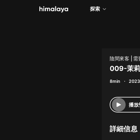
探索
全部
小說
個人成長
陰間來客 |
相聲評書
009-茉
兒童
8min
2023
歷史
情感治愈
播放
健康養生
商業財經
詳細信息
廣播劇