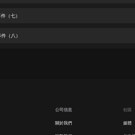
生命科學篇1-2·猴子警長科學探案記|
寶寶巴士科普
寶寶巴士
事件（七）
【新民間劇場】我的老千江湖｜ 有聲
的紫襟｜ 魔幻千手
莉事件（八）
有聲的紫襟
《夜色鋼琴曲》
夜色鋼琴曲趙海洋
太荒吞天訣丨熱血玄幻丨紫襟領銜有
聲劇
有聲的紫襟
嫡女貴嫁 | 一刀蘇蘇團隊制作 | 古言
宮鬥重生爽文 多人有聲劇
公司信息
社區
一刀蘇蘇
中國大案紀實 | 每日一驚案！真實案
關於我們
媒體
件恐怖刑偵尚文
大舌頭尚文