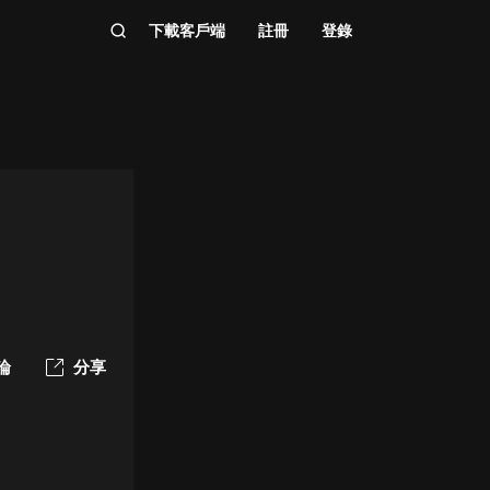
下載客戶端
註冊
登錄
論
分享