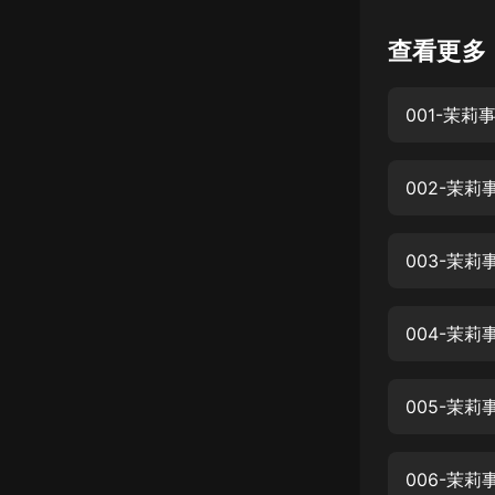
懸疑
查看更多
科幻
001-茉莉
好書精講
外語
002-茉
耽美
認知思維
003-茉
人文
音樂
004-茉
粵語
005-茉
頭條
娛樂
006-茉