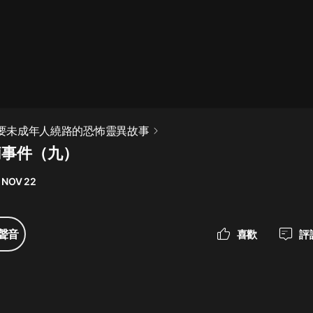
最佳女婿｜都市異能多人有聲劇｜一
種侃侃｜有聲小說
一種侃侃
米小圈上學記:一二三年級 | 暢銷出版
 需要未成年人繞路的恐怖靈異故事
物
莉事件（九）
米小圈
 NOV 22
破壞者聯盟篇1-4季·猴子警長科學探
案記|寶寶巴士
寶寶巴士
聲音
喜歡
評
大奉打更人丨頭陀淵領銜多人有聲
劇|暢聽全集|王鶴棣、田曦薇主演影
視劇原著|賣報小郎君
頭陀淵講故事
總有這樣的歌只想一個人聽