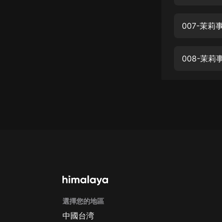
經典名著
人物傳記
007-茉莉
電影
生活
008-茉
英語
日語
課程
少兒教育
二次元
教育培訓
IT科技
選擇您的地區
汽車
中國台湾