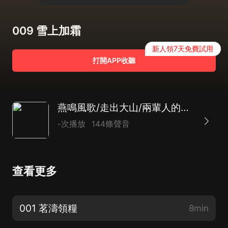
009 雪上加霜
新人領7天免費試用
打開APP收聽
燕鳴風歌/走出大山/兩輩人的思想衝突與改變/蛻變新生/鄉土社會/多人劇
-次播放
144條聲音
查看更多
001 茗濤領糧
8min