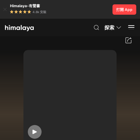
Himalaya-有聲書
打開 App
4.8k 安裝
探索