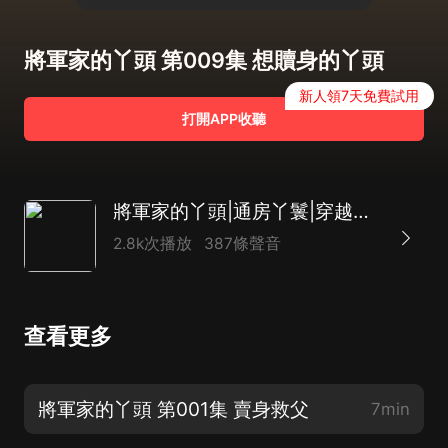
將軍家的丫頭 第009集 想贖身的丫頭
新人領7天免費試用
打開APP收聽
將軍家的丫頭|通房丫鬟|穿越宅鬥|上位甜寵|多人
2.8k次播放
387條聲音
查看更多
將軍家的丫頭 第001集 賣身救父
7min