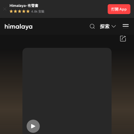
Himalaya-有聲書
打開 App
4.8k 安裝
探索