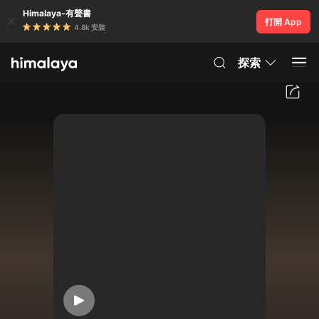
Himalaya-有聲書
打開 App
4.8k 安裝
探索