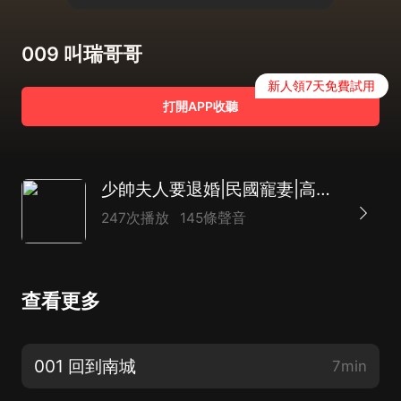
009 叫瑞哥哥
新人領7天免費試用
打開APP收聽
少帥夫人要退婚|民國寵妻|高分推薦|多播精品
247次播放
145條聲音
查看更多
001 回到南城
7min