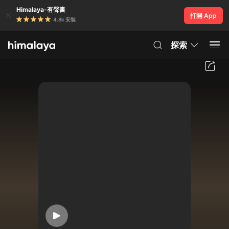
Himalaya-有聲書
打開 App
4.8k 安裝
探索