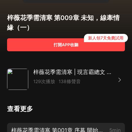
梓薇花季需清寒 第009章 未知，線牽情
緣（一）
新人領7天免費試用
打開APP收聽
梓薇花季需清寒 | 現言霸總文 | 豪門養女 日久生情
129次播放
138條聲音
查看更多
梓薇花季需清寒 第001章 序幕 開始（一）
5min