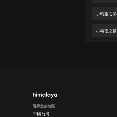
經典名著
人物傳記
小精靈之第
電影
生活
小精靈之第
英語
日語
課程
少兒教育
二次元
教育培訓
IT科技
選擇您的地區
汽車
中國台湾