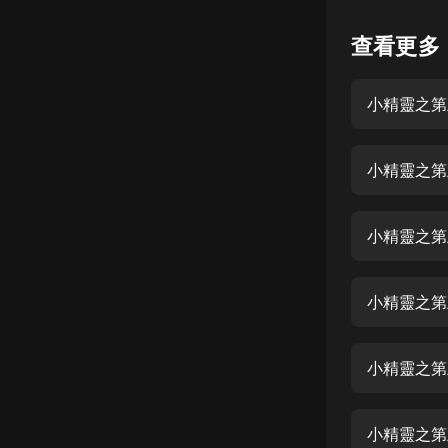
懸疑
查看更多
科幻
小精靈之第
好書精講
外語
小精靈之第
耽美
認知思維
小精靈之第
人文
音樂
小精靈之第
粵語
小精靈之第
頭條
娛樂
小精靈之第