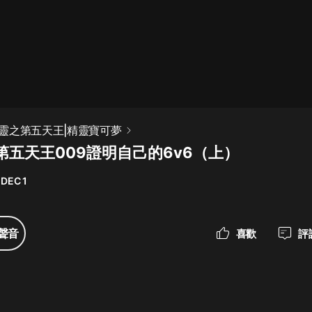
最佳女婿｜都市異能多人有聲劇｜一
種侃侃｜有聲小說
一種侃侃
米小圈上學記:一二三年級 | 暢銷出版
靈之第五天王|精靈寶可夢
物
第五天王009證明自己的6v6（上）
米小圈
 DEC 1
破壞者聯盟篇1-4季·猴子警長科學探
案記|寶寶巴士
寶寶巴士
聲音
喜歡
評
大奉打更人丨頭陀淵領銜多人有聲
劇|暢聽全集|王鶴棣、田曦薇主演影
視劇原著|賣報小郎君
頭陀淵講故事
總有這樣的歌只想一個人聽