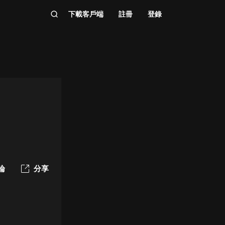
下載客戶端
註冊
登錄
論
分享