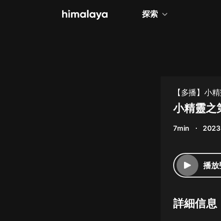
探索
全部
小說
個人成長
【多播】小精
相聲評書
小精靈之
兒童
7min
2023
歷史
情感治愈
播放
健康養生
商業財經
詳細信息
廣播劇