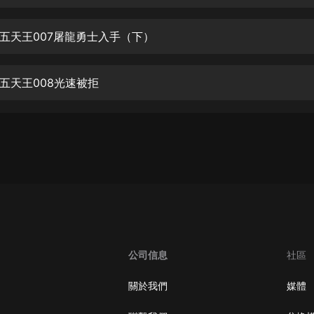
生命科學篇1-2·猴子警長科學探案記|
寶寶巴士科普
寶寶巴士
五天王007屠龍勇士入手（下）
【新民間劇場】我的老千江湖｜ 有聲
的紫襟｜ 魔幻千手
五天王008光速被拒
有聲的紫襟
《夜色鋼琴曲》
夜色鋼琴曲趙海洋
太荒吞天訣丨熱血玄幻丨紫襟領銜有
聲劇
有聲的紫襟
嫡女貴嫁 | 一刀蘇蘇團隊制作 | 古言
宮鬥重生爽文 多人有聲劇
公司信息
社區
一刀蘇蘇
中國大案紀實 | 每日一驚案！真實案
關於我們
媒體
件恐怖刑偵尚文
大舌頭尚文