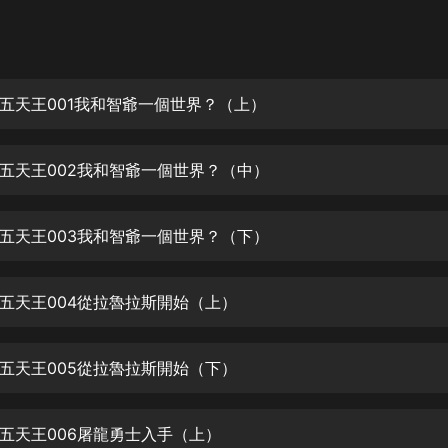
灰姑娘音樂
郭德綱於謙相聲全集
德雲社郭德綱相聲VIP
五天王001我和智爺一個世界？（上）
安全警長啦咘啦哆·假期篇|新篇章加
更|寶寶巴士故事
五天王002我和智爺一個世界？（中）
寶寶巴士
凡人修仙傳|楊洋主演影視原著|薑廣
濤配音多播版本
五天王003我和智爺一個世界？（下）
光合積木
五天王004從拉魯拉斯開始（上）
摸金天師【第一季】（紫襟演播）
有聲的紫襟
五天王005從拉魯拉斯開始（下）
無敵六皇子|爆笑穿越|無敵流皇子|安
燃領銜有聲小說
安燃
五天王006屠龍勇士入手（上）