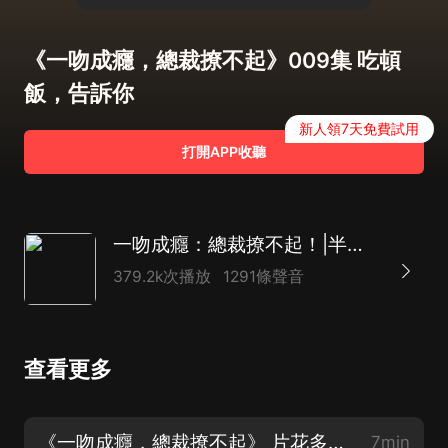
《一吻成癮，總裁撩不起》009集 吃頓
飯，告訴你
新人領7天免費試用
打開APP收聽
一吻成癮：總裁撩不起！|半紙鴻鵲&離沐寒領銜精品多人霸總文
379.2k次播放
1291條聲音
查看更多
《一吻成癮，總裁撩不起》 片花多人小說~半紙鴻鵲&離沐寒領銜演播
7min