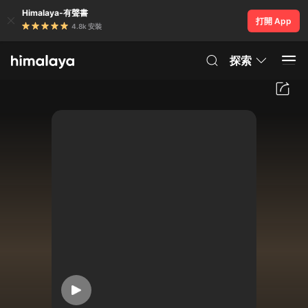
Himalaya-有聲書
打開 App
4.8k 安裝
探索