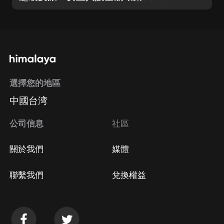
選擇您的地區
中國台湾
公司信息
社區
關於我們
媒體
聯繫我們
兌換權益