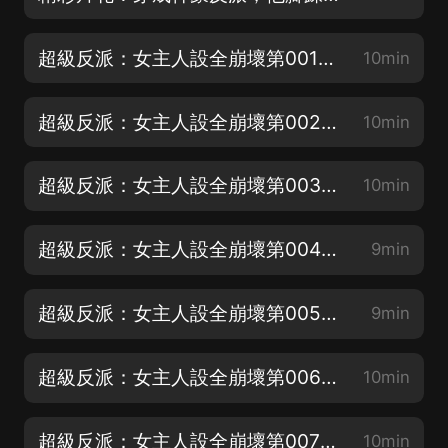
超級反派：女主人設全崩壞第001集 系統我%￥#%【種田升級文，搜《寒門第一梟士》】
10min
超級反派：女主人設全崩壞第002集 進局子了？（傲嬌女總裁老和我反著來？）
10min
超級反派：女主人設全崩壞第003集 趙夢兒（我懷疑她知道我在想什麼！）
10min
超級反派：女主人設全崩壞第004集 我想起高興的事（訂閱破兩千爆更！）
9min
超級反派：女主人設全崩壞第005集 心態炸裂（絕對好聽，求訂閱求轉發求評論！）
9min
超級反派：女主人設全崩壞第006集 大寫一個慘（你没聽過的究極反套路~）
10min
超級反派：女主人設全崩壞第007集 要成功了嗎（我懷疑女主們想泡我?）
10min