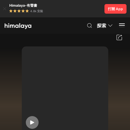
Himalaya-有聲書
打開 App
4.8k 安裝
探索