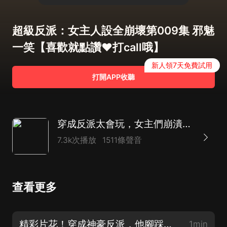
超級反派：女主人設全崩壞第009集 邪魅
一笑【喜歡就點讚❤打call哦】
新人領7天免費試用
打開APP收聽
穿成反派太會玩，女主們崩潰吃不消丨爆笑腦洞反套路
7.3k次播放
1511條聲音
查看更多
精彩片花！穿成神豪反派，他腳踩氣運之子，一路高歌猛進，打得龍王戰神跪地唱征服
1min