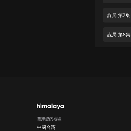
經典名著
人物傳記
謀局 第7
電影
生活
謀局 第8集
英語
日語
課程
少兒教育
二次元
教育培訓
IT科技
選擇您的地區
汽車
中國台湾