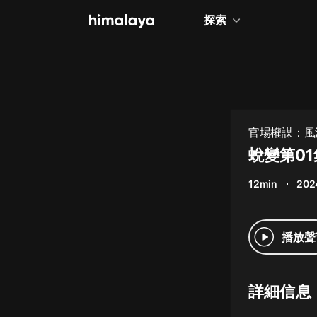
探索
全部
小說
個人成長
官場權謀：風
相聲評書
蛻變第01
兒童
12min
202
歷史
情感治愈
播放聲
健康養生
商業財經
詳細信息
廣播劇