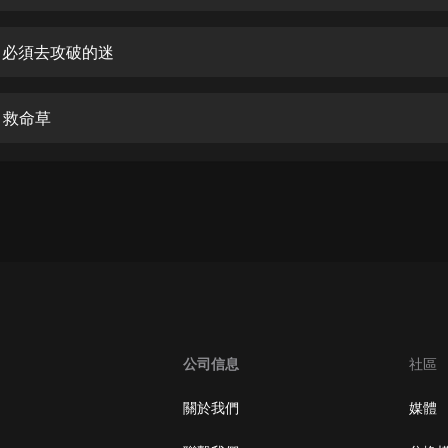
生命科學篇1-2·猴子警長科學探案記|
寶寶巴士科普
寶寶巴士
集 必須去攻破的迷
【新民間劇場】我的老千江湖｜ 有聲
的紫襟｜ 魔幻千手
 救命草
有聲的紫襟
《夜色鋼琴曲》
夜色鋼琴曲趙海洋
太荒吞天訣丨熱血玄幻丨紫襟領銜有
聲劇
有聲的紫襟
嫡女貴嫁 | 一刀蘇蘇團隊制作 | 古言
宮鬥重生爽文 多人有聲劇
公司信息
社區
一刀蘇蘇
中國大案紀實 | 每日一驚案！真實案
關於我們
媒體
件恐怖刑偵尚文
大舌頭尚文