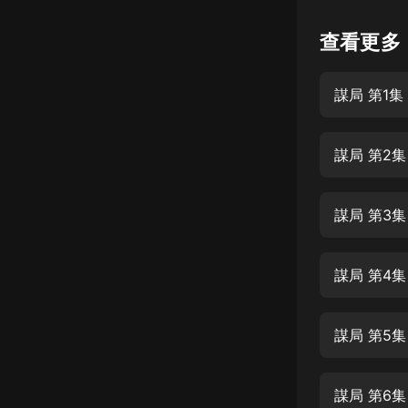
懸疑
查看更多
科幻
謀局 第1集
好書精講
外語
謀局 第2集
耽美
認知思維
謀局 第3
人文
音樂
謀局 第4集
粵語
謀局 第5集
頭條
娛樂
謀局 第6