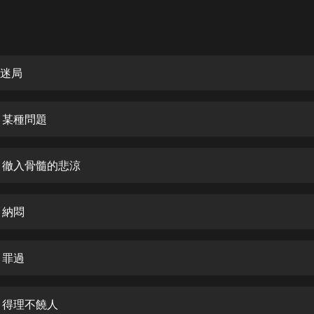
灰姑娘音樂
郭德綱於謙相聲全集
德雲社郭德綱相聲VIP
 迷局
安全警長啦咘啦哆·假期篇|新篇章加
更|寶寶巴士故事
 某種問題
寶寶巴士
凡人修仙傳|楊洋主演影視原著|薑廣
濤配音多播版本
集 徹入骨髓的悲涼
光合積木
 納悶
摸金天師【第一季】（紫襟演播）
有聲的紫襟
 罪過
無敵六皇子|爆笑穿越|無敵流皇子|安
燃領銜有聲小說
安燃
集 得理不饒人