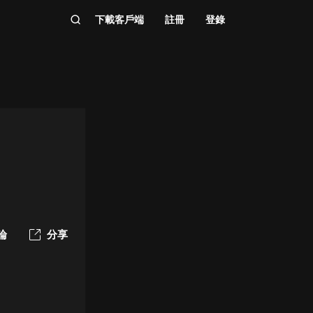
下載客戶端
註冊
登錄
論
分享