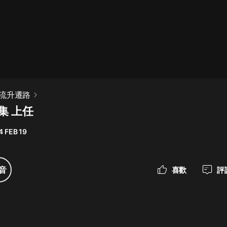
最佳女婿｜都市異能多人有聲劇｜一
種侃侃｜有聲小說
一種侃侃
米小圈上學記:一二三年級 | 暢銷出版
流升遷路
物
集 上任
米小圈
4 FEB 19
破壞者聯盟篇1-4季·猴子警長科學探
案記|寶寶巴士
寶寶巴士
音
喜歡
評
大奉打更人丨頭陀淵領銜多人有聲
劇|暢聽全集|王鶴棣、田曦薇主演影
視劇原著|賣報小郎君
頭陀淵講故事
總有這樣的歌只想一個人聽