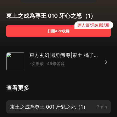
東土之成為尊王 010 牙心之怒（1）
新人領7天免費試用
打開APP收聽
東方玄幻|最強帝尊|東土|橘子汽水演播
-次播放
46條聲音
查看更多
東土之成為尊王 001 牙魁之死（1）
7min