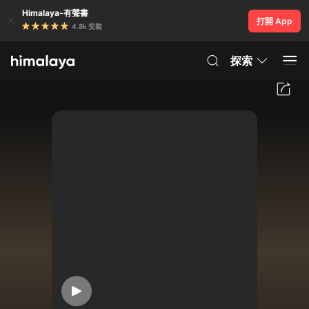
Himalaya-有聲書
打開 App
4.8k 安裝
探索