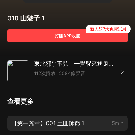
010 山魅子 1
新人領7天免費試用
打開APP收聽
東北邪乎事兒丨一覺醒來通鬼神辨陰陽丨民間風水詭事錄
112次播放
2084條聲音
查看更多
【第一篇章】001 土匪師爺 1
5min