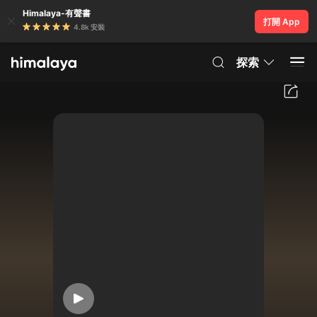
Himalaya-有聲書
打開 App
4.8k 安裝
探索