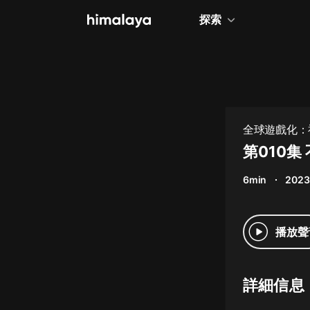
探索
全部
小說
個人成長
全球遊戲化：
相聲評書
第010集
兒童
6min
2023
歷史
情感治愈
播放聲
健康養生
商業財經
詳細信息
廣播劇