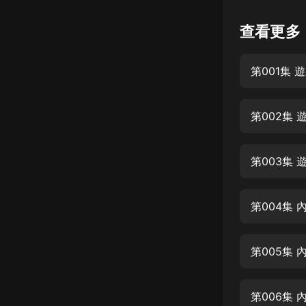
懸疑
查看更多
科幻
第001集
好書精講
外語
第002集
耽美
認知思維
第003集
人文
音樂
第004集 
粵語
第005集 
頭條
娛樂
第006集 