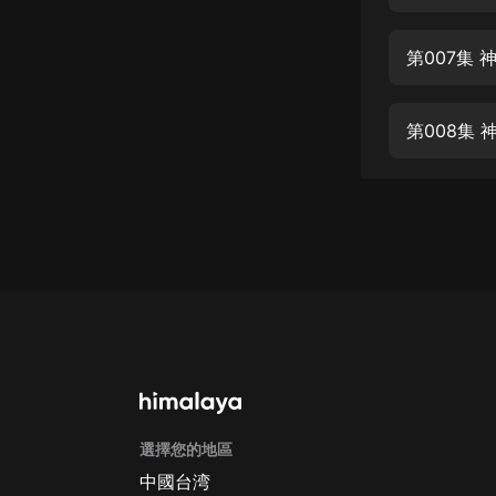
經典名著
人物傳記
第007集 
電影
生活
第008集 
英語
日語
課程
少兒教育
二次元
教育培訓
IT科技
選擇您的地區
汽車
中國台湾