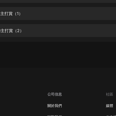
生命科學篇1-2·猴子警長科學探案記|
寶寶巴士科普
寶寶巴士
神主打賞（1）
【新民間劇場】我的老千江湖｜ 有聲
的紫襟｜ 魔幻千手
神主打賞（2）
有聲的紫襟
《夜色鋼琴曲》
夜色鋼琴曲趙海洋
太荒吞天訣丨熱血玄幻丨紫襟領銜有
聲劇
有聲的紫襟
嫡女貴嫁 | 一刀蘇蘇團隊制作 | 古言
宮鬥重生爽文 多人有聲劇
公司信息
社區
一刀蘇蘇
中國大案紀實 | 每日一驚案！真實案
關於我們
媒體
件恐怖刑偵尚文
大舌頭尚文