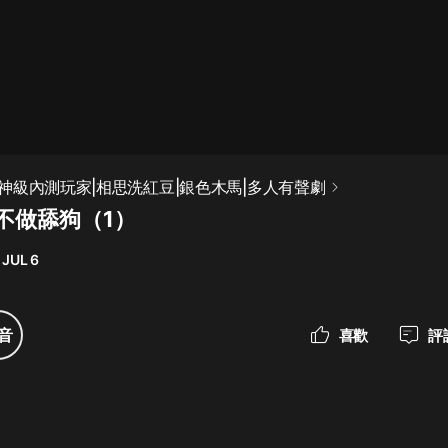
最佳女婿｜都市異能多人有聲劇｜一
種侃侃｜有聲小說
一種侃侃
米小圈上學記:一二三年級 | 暢銷出版
神級內測玩家|相思洗紅豆|銀色木馬|多人有聲劇
物
 不做舔狗（1）
米小圈
 JUL 6
破壞者聯盟篇1-4季·猴子警長科學探
案記|寶寶巴士
寶寶巴士
音
喜歡
評
大奉打更人丨頭陀淵領銜多人有聲
劇|暢聽全集|王鶴棣、田曦薇主演影
視劇原著|賣報小郎君
頭陀淵講故事
總有這樣的歌只想一個人聽