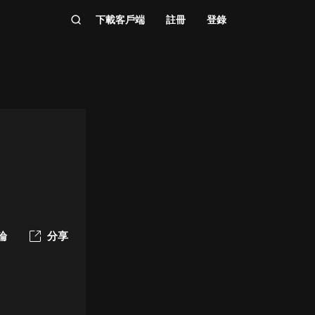
下載客戶端
註冊
登錄
論
分享