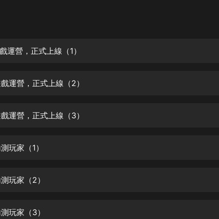
灰姑娘音樂
郭德綱於謙相聲全集
德雲社郭德綱相聲VIP
 遊戲運營，正式上線（1）
安全警長啦咘啦哆·假期篇|新篇章加
更|寶寶巴士故事
 遊戲運營，正式上線（2）
寶寶巴士
凡人修仙傳|楊洋主演影視原著|薑廣
濤配音多播版本
 遊戲運營，正式上線（3）
光合積木
內測玩家（1）
摸金天師【第一季】（紫襟演播）
有聲的紫襟
內測玩家（2）
無敵六皇子|爆笑穿越|無敵流皇子|安
燃領銜有聲小說
安燃
內測玩家（3）