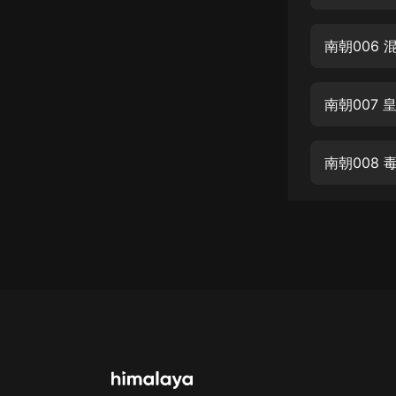
經典名著
人物傳記
南朝006
電影
生活
南朝007 
英語
南朝008 
日語
課程
少兒教育
二次元
教育培訓
IT科技
汽車