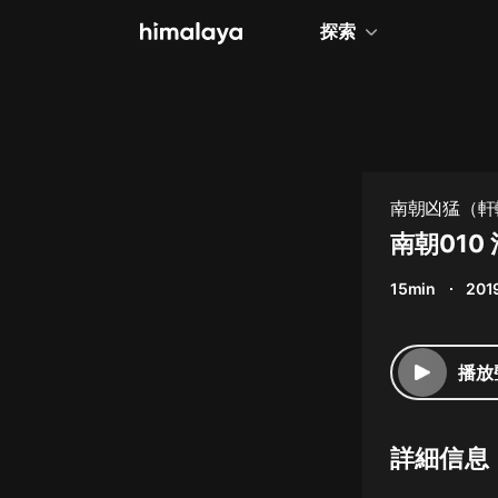
探索
全部
小說
個人成長
南朝凶猛（軒
相聲評書
南朝010
兒童
15min
201
歷史
情感治愈
播放
健康養生
商業財經
詳細信息
廣播劇