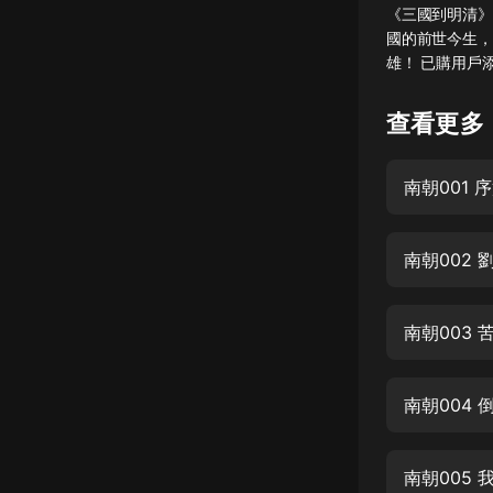
《三國到明清》
懸疑
國的前世今生，
雄！ 已購用戶添
科幻
好書精講
查看更多
外語
南朝001 序
耽美
認知思維
南朝002 
人文
音樂
南朝003 
粵語
南朝004 
頭條
娛樂
南朝005 