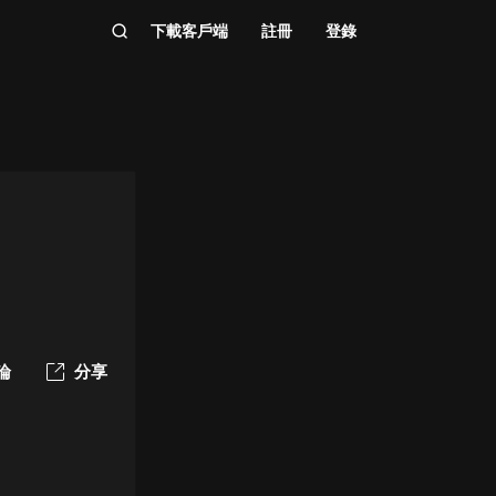
下載客戶端
註冊
登錄
論
分享