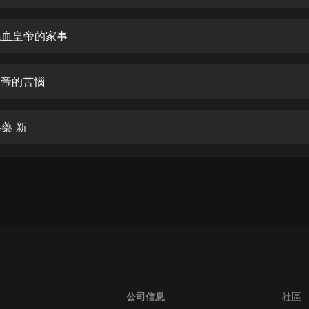
生命科學篇1-2·猴子警長科學探案記|
寶寶巴士科普
寶寶巴士
 混血皇帝的家事
【新民間劇場】我的老千江湖｜ 有聲
的紫襟｜ 魔幻千手
皇帝的苦惱
有聲的紫襟
《夜色鋼琴曲》
毒藥 新
夜色鋼琴曲趙海洋
太荒吞天訣丨熱血玄幻丨紫襟領銜有
聲劇
有聲的紫襟
嫡女貴嫁 | 一刀蘇蘇團隊制作 | 古言
宮鬥重生爽文 多人有聲劇
一刀蘇蘇
中國大案紀實 | 每日一驚案！真實案
件恐怖刑偵尚文
公司信息
社區
大舌頭尚文