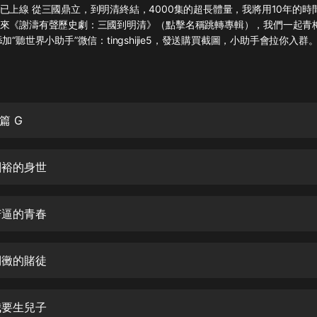
灰姑娘音樂
已上線 從三國鼎立，到明清終結，4000集的超長體量，我將用10年的時
來《謝濤有聲歷史劇：三國到明清》（點擊名稱跳轉專輯），我們一起青
加“聽世界小助手”微信：tingshijie5，發送購買截圖，小助手會拉你入群
郭德綱於謙相聲全集
德雲社郭德綱相聲VIP
安全警長啦咘啦哆·假期篇|新篇章加
更|寶寶巴士故事
篇 G
寶寶巴士
凡人修仙傳|楊洋主演影視原著|薑廣
濤配音多播版本
劉裕的身世
光合積木
苦逼的青春
摸金天師【第一季】（紫襟演播）
有聲的紫襟
倒黴的賭徒
無敵六皇子|爆笑穿越|無敵流皇子|安
燃領銜有聲小說
安燃
我要生兒子