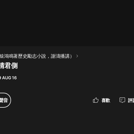
最佳女婿｜都市異能多人有聲劇｜一
種侃侃｜有聲小說
一種侃侃
米小圈上學記:一二三年級 | 暢銷出版
轅鴻鳴著歷史勵志小說，謝濤播講）
物
 清君側
米小圈
9 AUG 16
破壞者聯盟篇1-4季·猴子警長科學探
案記|寶寶巴士
寶寶巴士
聲音
喜歡
評
大奉打更人丨頭陀淵領銜多人有聲
劇|暢聽全集|王鶴棣、田曦薇主演影
視劇原著|賣報小郎君
頭陀淵講故事
總有這樣的歌只想一個人聽