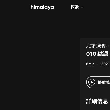
探索
全部
小說
個人成長
六頂思考帽
相聲評書
010 結語
兒童
6min
2021
歷史
情感治愈
播放聲
健康養生
商業財經
詳細信息
廣播劇