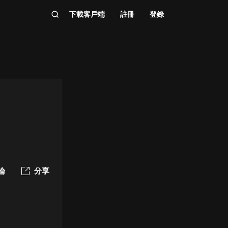
下載客戶端
註冊
登錄
論
分享