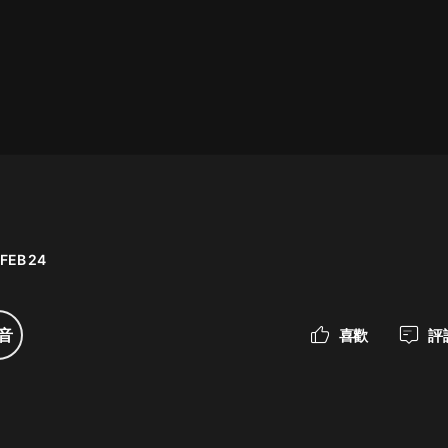
最佳女婿｜都市異能多人有聲劇｜一
種侃侃｜有聲小說
一種侃侃
米小圈上學記:一二三年級 | 暢銷出版
物
米小圈
 FEB 24
破壞者聯盟篇1-4季·猴子警長科學探
案記|寶寶巴士
寶寶巴士
音
喜歡
評
大奉打更人丨頭陀淵領銜多人有聲
劇|暢聽全集|王鶴棣、田曦薇主演影
視劇原著|賣報小郎君
頭陀淵講故事
總有這樣的歌只想一個人聽