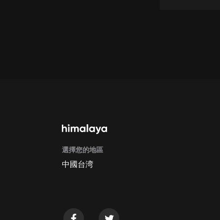
懸疑
科幻
好書精講
外語
耽美
認知思維
人文
音樂
選擇您的地區
中國台湾
粵語
頭條
娛樂