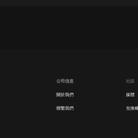
灰姑娘音樂
郭德綱於謙相聲全集
德雲社郭德綱相聲VIP
安全警長啦咘啦哆·假期篇|新篇章加
更|寶寶巴士故事
寶寶巴士
凡人修仙傳|楊洋主演影視原著|薑廣
濤配音多播版本
光合積木
公司信息
社區
摸金天師【第一季】（紫襟演播）
關於我們
媒體
有聲的紫襟
聯繫我們
兌換
無敵六皇子|爆笑穿越|無敵流皇子|安
燃領銜有聲小說
安燃