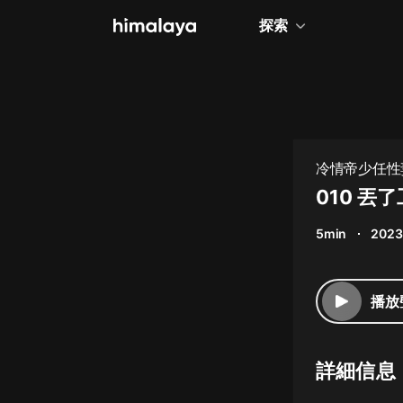
探索
全部
小說
個人成長
冷情帝少任性
相聲評書
010 丟
兒童
5min
2023
歷史
情感治愈
播放
健康養生
商業財經
詳細信息
廣播劇