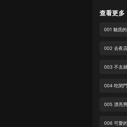
懸疑
查看更多
科幻
001 魅惑
好書精講
外語
002 去夜
耽美
認知思維
003 不去
人文
音樂
004 吃閉
粵語
005 漂亮
頭條
娛樂
006 可愛