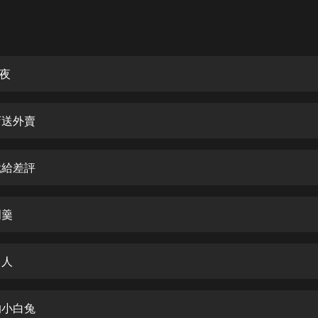
灰姑娘音樂
郭德綱於謙相聲全集
德雲社郭德綱相聲VIP
的夜
安全警長啦咘啦哆·假期篇|新篇章加
更|寶寶巴士故事
店送外賣
寶寶巴士
凡人修仙傳|楊洋主演影視原著|薑廣
濤配音多播版本
就給差評
光合積木
門羹
摸金天師【第一季】（紫襟演播）
有聲的紫襟
男人
無敵六皇子|爆笑穿越|無敵流皇子|安
燃領銜有聲小說
安燃
的小白兔