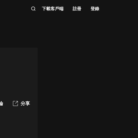
下載客戶端
註冊
登錄
論
分享