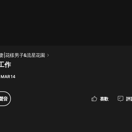
最佳女婿｜都市異能多人有聲劇｜一
種侃侃｜有聲小說
一種侃侃
米小圈上學記:一二三年級 | 暢銷出版
妻|花樣男子&流星花園
物
了工作
米小圈
 MAR 14
破壞者聯盟篇1-4季·猴子警長科學探
案記|寶寶巴士
寶寶巴士
聲音
喜歡
評
大奉打更人丨頭陀淵領銜多人有聲
劇|暢聽全集|王鶴棣、田曦薇主演影
視劇原著|賣報小郎君
頭陀淵講故事
總有這樣的歌只想一個人聽