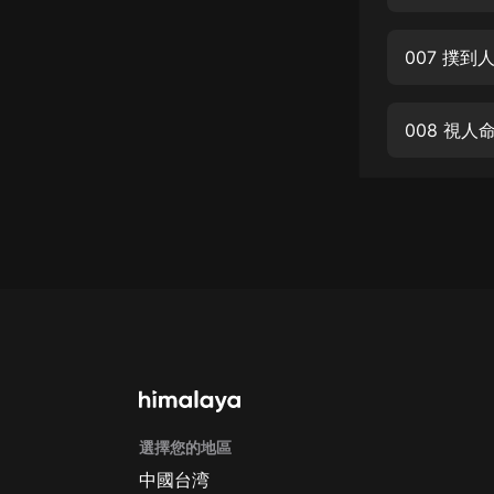
經典名著
人物傳記
007 撲到
電影
生活
008 視人
英語
日語
課程
少兒教育
二次元
教育培訓
IT科技
選擇您的地區
汽車
中國台湾