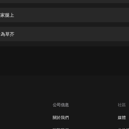
生命科學篇1-2·猴子警長科學探案記|
寶寶巴士科普
寶寶巴士
人家腿上
【新民間劇場】我的老千江湖｜ 有聲
的紫襟｜ 魔幻千手
命為草芥
有聲的紫襟
《夜色鋼琴曲》
夜色鋼琴曲趙海洋
太荒吞天訣丨熱血玄幻丨紫襟領銜有
聲劇
有聲的紫襟
嫡女貴嫁 | 一刀蘇蘇團隊制作 | 古言
宮鬥重生爽文 多人有聲劇
公司信息
社區
一刀蘇蘇
中國大案紀實 | 每日一驚案！真實案
關於我們
媒體
件恐怖刑偵尚文
大舌頭尚文