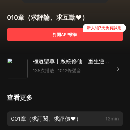
010章（求評論、求互動♥）
新人領7天免費試用
打開APP收聽
極道聖尊丨系統修仙丨重生逆轉丨熱血仙俠 | AI多播
135次播放
1012條聲音
查看更多
001章（求訂閱、求評價♥）
12min