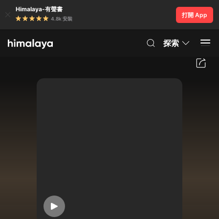
Himalaya-有聲書
打開 App
4.8k 安裝
探索