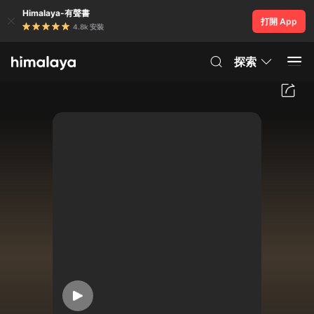
Himalaya-有聲書
打開 App
4.8k 安裝
探索