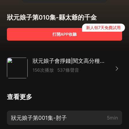
狀元娘子第010集-縣太爺的千金
新人領7天免費試用
打開APP收聽
狀元娘子會掙錢|閱文高分種田文|重生復仇虐渣|1V1甜寵
156次播放
537條聲音
查看更多
狀元娘子第001集-肘子
5min