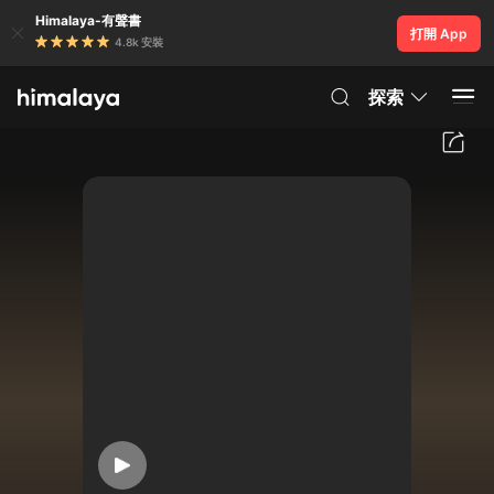
Himalaya-有聲書
打開 App
4.8k 安裝
探索