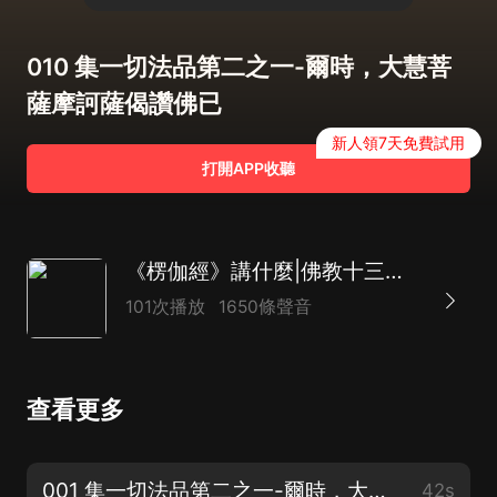
010 集一切法品第二之一-爾時，大慧菩
薩摩訶薩偈讚佛已
新人領7天免費試用
打開APP收聽
《楞伽經》講什麼|佛教十三經|修習如來禪、明心見性
101次播放
1650條聲音
查看更多
001 集一切法品第二之一-爾時，大慧菩薩摩訶薩與摩帝菩薩
42s