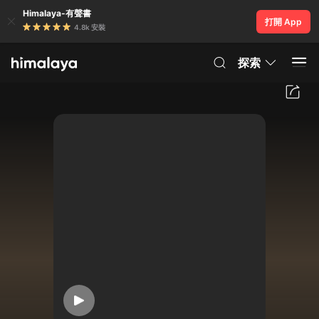
Himalaya-有聲書
打開 App
4.8k 安裝
探索