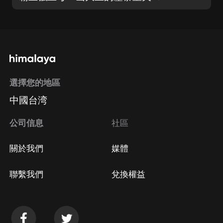
選擇您的地區
中國台湾
公司信息
社區
關於我們
媒體
聯繫我們
兌換權益